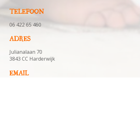
TELEFOON
06 422 65 460
ADRES
Julianalaan 70
3843 CC Harderwijk
EMAIL
baukjevanelten@gmail.com